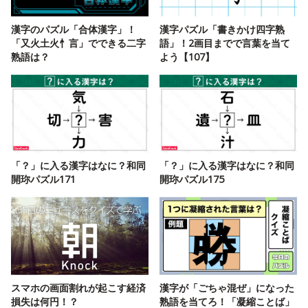
漢字のパズル「合体漢字」！
漢字パズル「書きかけ四字熟
「又火土火忄言」でできる二字
語」！2画目までで言葉を当て
熟語は？
よう【107】
「？」に入る漢字はなに？和同
「？」に入る漢字はなに？和同
開珎パズル171
開珎パズル175
スマホの画面割れが起こす経済
漢字が「ごちゃ混ぜ」になった
損失は何円！？
熟語を当てろ！「凝縮ことば」