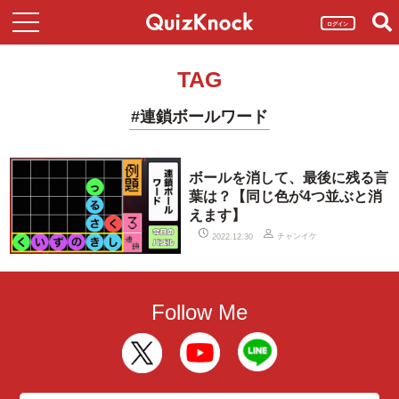
ログイン
TAG
#連鎖ボールワード
ボールを消して、最後に残る言
葉は？【同じ色が4つ並ぶと消
えます】
チャンイケ
2022.12.30
Follow Me