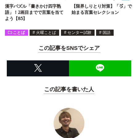
漢字パズル「書きかけ四字熟
【限界しりとり対策】「ゔ」で
語」！2画目までで言葉を当て
始まる言葉セレクション
よう【85】
ことば
#
火曜ことば
#
センター試験
#
国語
この記事をSNSでシェア
この記事を書いた人