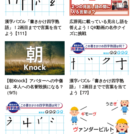
漢字パズル「書きかけ四字熟
広辞苑に載っている見出し語を
語」！2画目までで言葉を当て
答えよう！QK動画の名作クイ
よう【111】
ズに挑戦
【朝Knock】アバターへの中傷
漢字パズル「書きかけ四字熟
は、本人への名誉毀損になる？
語」！2画目までで言葉を当て
（9/5）
よう【77】