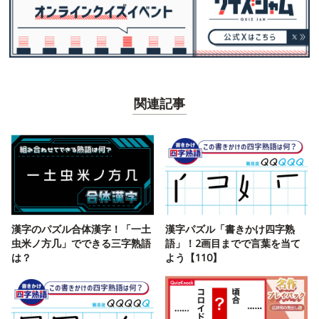
関連記事
漢字のパズル合体漢字！「一土
漢字パズル「書きかけ四字熟
虫米ノ方几」でできる三字熟語
語」！2画目までで言葉を当て
は？
よう【110】