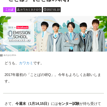
ことば
カワカミタクロウ
2017.01.10
PR
株式会社JERA
どうも、
カワカミ
です。
2017年最初の「ことばの研Q」。今年もよろしくお願いしま
す。
さて、
今週末（1月14,15日）
には
センター試験
が待ち受けて