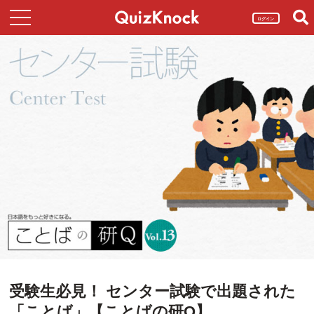
ログイン
受験生必見！ センター試験で出題された
「ことば」【ことばの研Q】