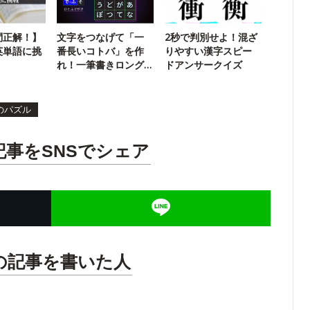
問正解！】
文字をつなげて「一
2秒で判別せよ！混ざ
英単語に挑
番長いコトバ」を作
りやすい漢字スピー
れ！一筆書きロング
ドアンサークイズ
ワード5
のパズル
記事をSNSでシェア
の記事を書いた人