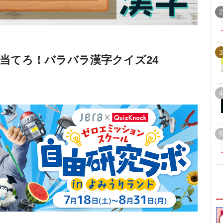
2
3
を当てろ！バラバラ漢字クイズ24
4
5