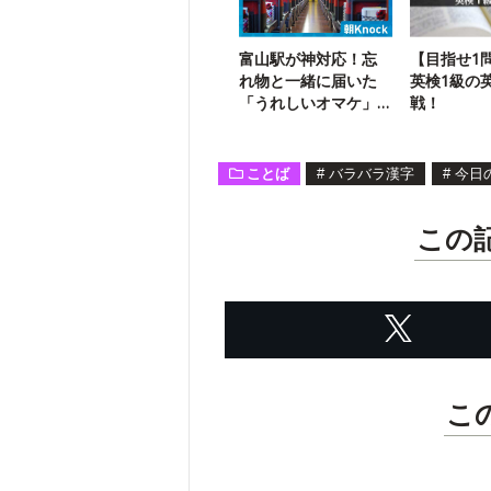
富山駅が神対応！忘
【目指せ1
れ物と一緒に届いた
英検1級の
「うれしいオマケ」
戦！
とは？
ことば
#
バラバラ漢字
#
今日
この
こ