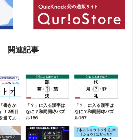
関連記事
「書きか
「？」に入る漢字は
「？」に入る漢字は
」！2画目
なに？和同開珎パズ
なに？和同開珎パズ
を当てよ
ル166
ル167