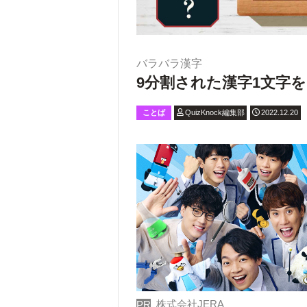
バラバラ漢字
9分割された漢字1文字
ことば
QuizKnock編集部
2022.12.20
株式会社JERA
PR