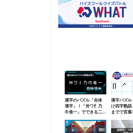
漢字のパズル「合体
漢字パズル
漢字」！「卅ワ扌乃
け四字熟語
巾隹一」でできる二
までで言葉
字熟語は？
う【109】