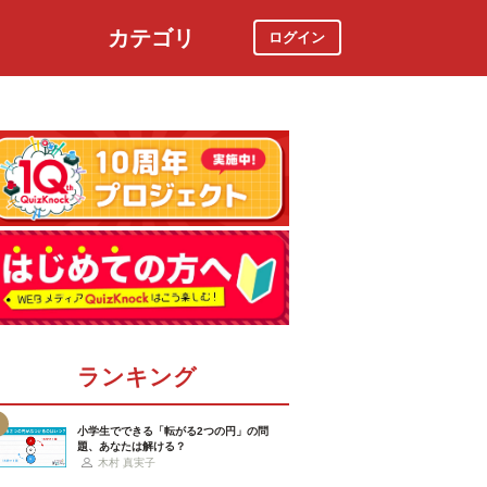
カテゴリ
ログイン
社会
スポーツ
時事ニュース
特集
ランキング
小学生でできる「転がる2つの円」の問
題、あなたは解ける？
木村 真実子