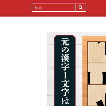
謎解き
コラム
常識
理系