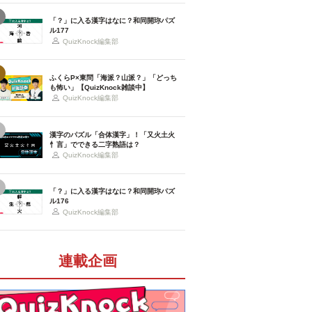
「？」に入る漢字はなに？和同開珎パズ
ル177
QuizKnock編集部
ふくらP×東問「海派？山派？」「どっち
も怖い」【QuizKnock雑談中】
QuizKnock編集部
漢字のパズル「合体漢字」！「又火土火
忄言」でできる二字熟語は？
QuizKnock編集部
「？」に入る漢字はなに？和同開珎パズ
ル176
QuizKnock編集部
連載企画