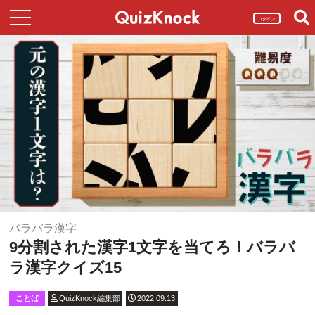
ログイン
バラバラ漢字
9分割された漢字1文字を当てろ！バラバ
ラ漢字クイズ15
ことば
QuizKnock編集部
2022.09.13