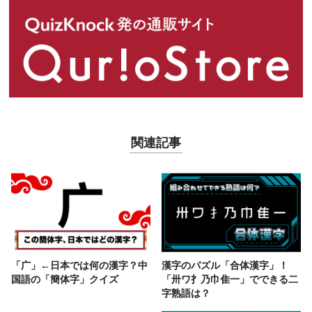
関連記事
「广」←日本では何の漢字？中
漢字のパズル「合体漢字」！
国語の「簡体字」クイズ
「卅ワ扌乃巾隹一」でできる二
字熟語は？