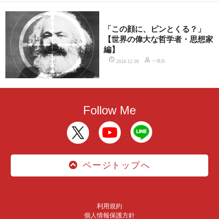
「この顔に、ピンとくる？」
【世界の偉大な哲学者・思想家
編】
一等兵
2016.12.28
Follow Me
ページトップへ
利用規約
個人情報保護方針