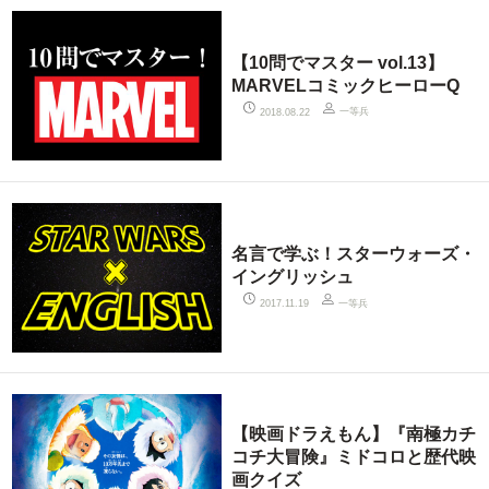
【10問でマスター vol.13】
MARVELコミックヒーローQ
一等兵
2018.08.22
名言で学ぶ！スターウォーズ・
イングリッシュ
一等兵
2017.11.19
【映画ドラえもん】『南極カチ
コチ大冒険』ミドコロと歴代映
画クイズ