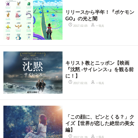
リリースから半年！『ポケモン
GO』の光と闇
一等兵
2017.02.05
キリスト教とニッポン【映画
『沈黙 -サイレンス-』を観る前
に！】
一等兵
2017.02.01
「この顔に、ピンとくる？」ク
イズ【世界が恋した絶世の美女
編】
一等兵
2017.01.26