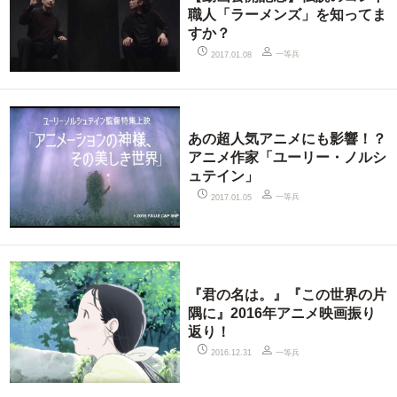
職人「ラーメンズ」を知ってま
すか？
一等兵
2017.01.08
あの超人気アニメにも影響！？
アニメ作家「ユーリー・ノルシ
ュテイン」
一等兵
2017.01.05
『君の名は。』『この世界の片
隅に』2016年アニメ映画振り
返り！
一等兵
2016.12.31