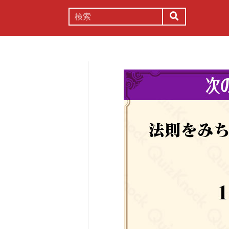
謎解き
コラム
常識
理系