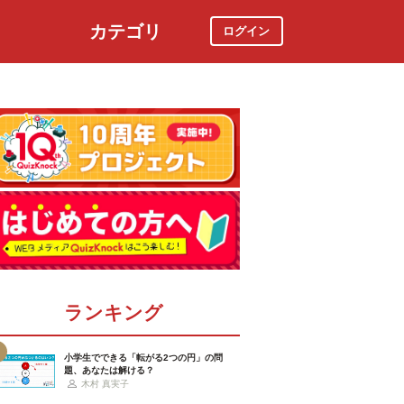
カテゴリ
ログイン
社会
スポーツ
時事ニュース
特集
ランキング
小学生でできる「転がる2つの円」の問
題、あなたは解ける？
木村 真実子