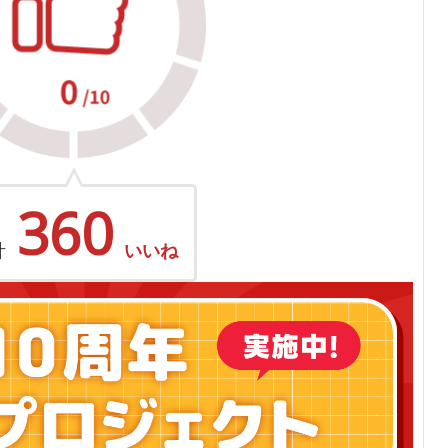
360
計
いいね