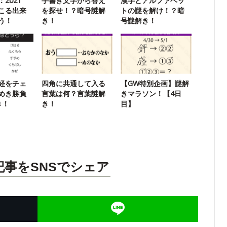
2021
手書き文字から答え
漢字とアルファベッ
こる出来
を探せ！？暗号謎解
トの謎を解け！？暗
う！
き！
号謎解き！
経をチェ
四角に共通して入る
【GW特別企画】謎解
めき勝負
言葉は何？言葉謎解
きマラソン！【4日
き！
き！
目】
記事をSNSでシェア