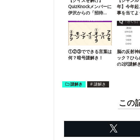
【クイズを解け】
【ジャンル：
QuizKnockメンバーに
年】今年起
伊沢からの「招待
事を当てよ
状」が届いたようで
す
①②③でできる言葉は
脳の反射神
何？暗号謎解き！
ック？ひら
の2択謎解
謎解き
#
謎解き
この