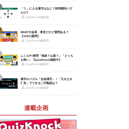
「？」に入る漢字はなに？和同開珎パズ
ル177
QuizKnock編集部
WHAT大会長・東言だけど質問ある？
【100の質問】
QuizKnock編集部
ふくらP×東問「海派？山派？」「どっち
も怖い」【QuizKnock雑談中】
QuizKnock編集部
漢字のパズル「合体漢字」！「又火土火
忄言」でできる二字熟語は？
QuizKnock編集部
連載企画