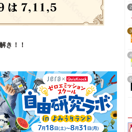
2
3
解き！！
4
5