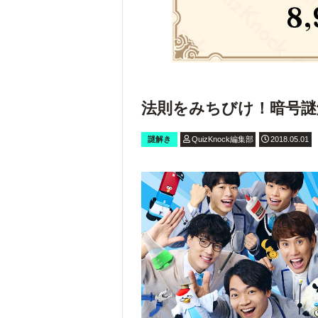
法則をみちびけ！暗号謎
謎解き
QuizKnock編集部
2018.05.01