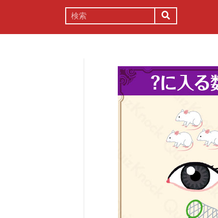
謎解き
コラム
常識
理系