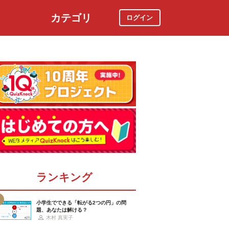
カテゴリ
ログイン
社会
スポーツ
時事ニュース
特集
ランキング
小学生でできる「転がる2つの円」の問
題、あなたは解ける？
木村 真実子