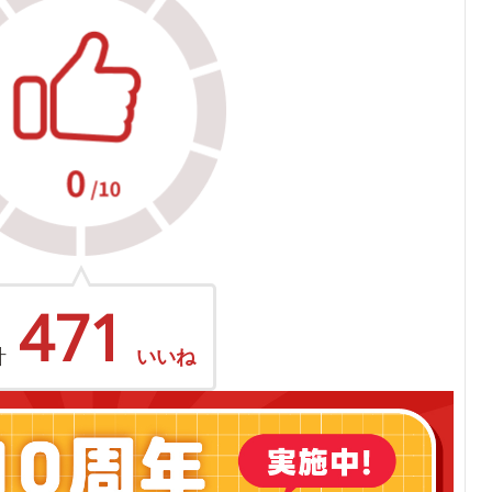
471
計
いいね