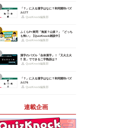
「？」に入る漢字はなに？和同開珎パズ
ル177
QuizKnock編集部
ふくらP×東問「海派？山派？」「どっち
も怖い」【QuizKnock雑談中】
QuizKnock編集部
漢字のパズル「合体漢字」！「又火土火
忄言」でできる二字熟語は？
QuizKnock編集部
「？」に入る漢字はなに？和同開珎パズ
ル176
QuizKnock編集部
連載企画