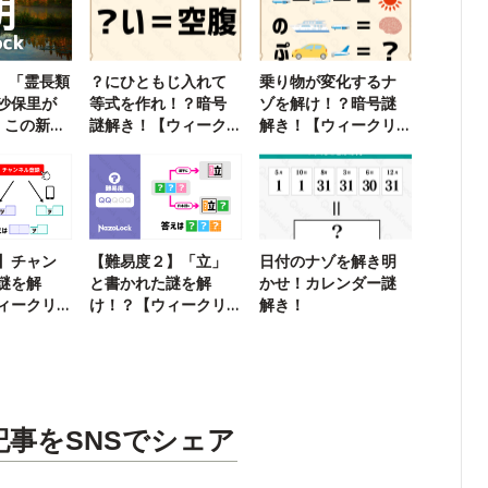
k】「霊長類
？にひともじ入れて
乗り物が変化するナ
沙保里が
等式を作れ！？暗号
ゾを解け！？暗号謎
。この新作
謎解き！【ウィーク
解き！【ウィークリ
リー謎解き】
ー謎解き】
】チャン
【難易度２】「立」
日付のナゾを解き明
謎を解
と書かれた謎を解
かせ！カレンダー謎
ィークリ
け！？【ウィークリ
解き！
ー謎解き】
記事をSNSでシェア