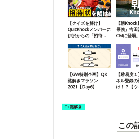
【クイズを解け】
【朝Knoc
QuizKnockメンバーに
最強」吉田
伊沢からの「招待
CMに登場
状」が届いたようで
ゲームは？
す
【GW特別企画】QK
【難易度１
謎解きマラソン
ネル登録の
2021【Day6】
け！？【ウ
ー謎解き】
謎解き
この