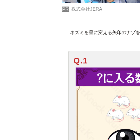
株式会社JERA
PR
ネズミを星に変える矢印のナゾ
Q.1