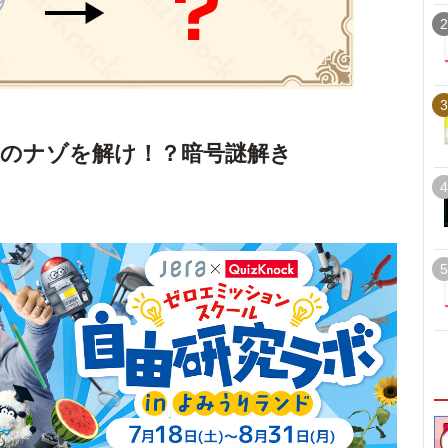
2
3
のナゾを解け！？暗号謎解き
4
5