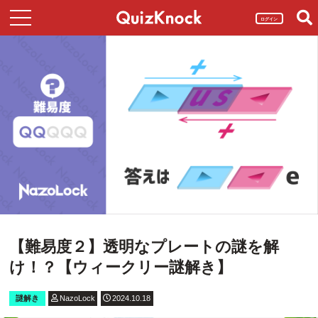
ログイン
【難易度２】透明なプレートの謎を解
け！？【ウィークリー謎解き】
謎解き
NazoLock
2024.10.18