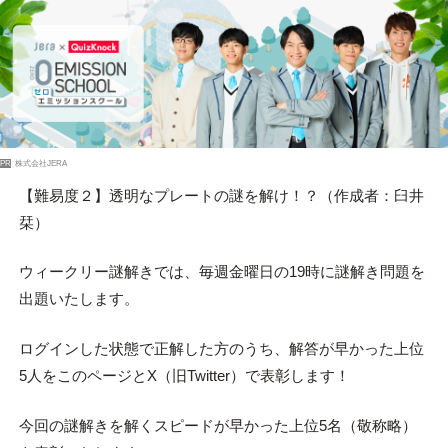
PR
株式会社JERA
【難易度２】透明なプレートの謎を解け！？（作成者：臼井
栞）
ウィークリー謎解きでは、毎週金曜日の19時に謎解き問題を
出題いたします。
ログインした状態で正解した方のうち、解答が早かった上位
5人をこのページとX（旧Twitter）で表彰します！
今回の謎解きを解くスピードが早かった上位5名（敬称略）