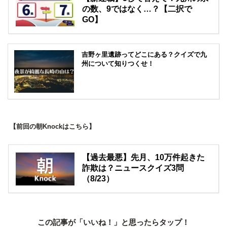
の数、9ではなく…？【二択で
GO】
吉野ヶ里遺跡ってどこにある？クイズで九
州について知りつくせ！
【前回の朝Knockはこちら】
【過去最悪】先月、10万件起きた
詐欺は？ニュースクイズ3問
（8/23）
この記事が「いいね！」と思ったらタップ！