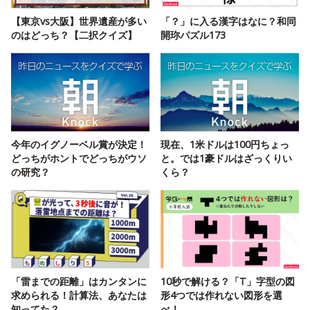
【東京vs大阪】世界遺産が多い
「？」に入る漢字はなに？和同
のはどっち？【二択クイズ】
開珎パズル173
今年のイグノーベル賞が決定！
現在、1米ドルは100円ちょっ
どっちがホントでどっちがウソ
と。では1豪ドルはざっくりい
の研究？
くら？
「雷までの距離」はカンタンに
10秒で解ける？「T」字型の図
求められる！計算法、あなたは
形4つでは作れない図形を選
知ってた？
べ！