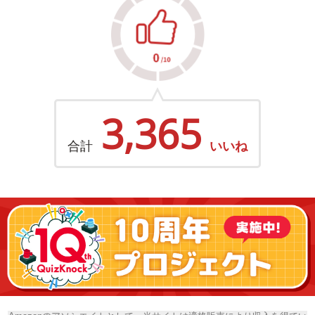
3,365
合計
いいね