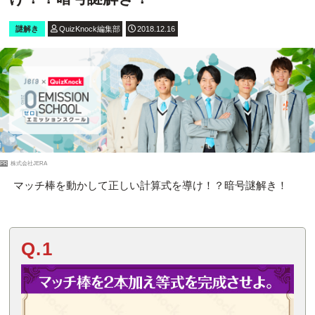
謎解き
QuizKnock編集部
2018.12.16
PR
株式会社JERA
マッチ棒を動かして正しい計算式を導け！？暗号謎解き！
Q.1