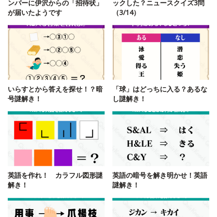
ンバーに伊沢からの「招待状」
ックした？ニュースクイズ3問
が届いたようです
（3/14）
いらすとから答えを探せ！？暗
「球」はどっちに入る？あるな
号謎解き！
し謎解き！
英語を作れ！ カラフル図形謎
英語の暗号を解き明かせ！英語
解き！
謎解き！