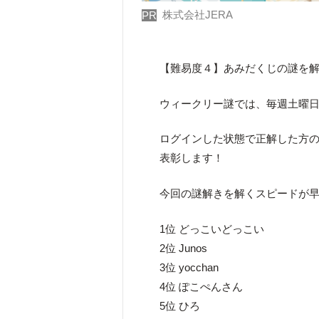
株式会社JERA
PR
【難易度４】あみだくじの謎を
ウィークリー謎では、毎週土曜日
ログインした状態で正解した方のう
表彰します！
今回の謎解きを解くスピードが早
1位 どっこいどっこい
2位 Junos
3位 yocchan
4位 ぽこぺんさん
5位 ひろ