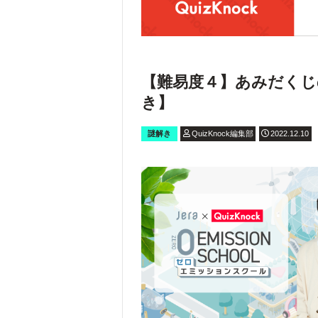
【難易度４】あみだくじ
き】
謎解き
QuizKnock編集部
2022.12.10