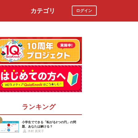
カテゴリ
ログイン
社会
スポーツ
時事ニュース
特集
ランキング
小学生でできる「転がる2つの円」の問
題、あなたは解ける？
木村 真実子