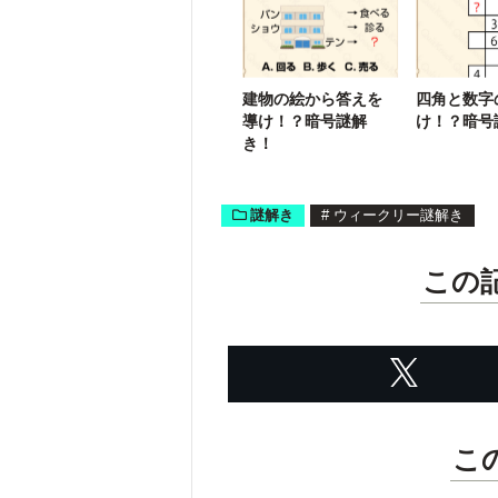
す
建物の絵から答えを
四角と数字
導け！？暗号謎解
け！？暗号
き！
謎解き
#
ウィークリー謎解き
この
こ