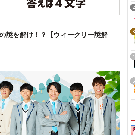
2
3
の謎を解け！？【ウィークリー謎解
4
5