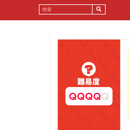
謎解き
コラム
常識
理系