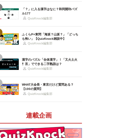
「？」に入る漢字はなに？和同開珎パズ
ル177
QuizKnock編集部
ふくらP×東問「海派？山派？」「どっち
も怖い」【QuizKnock雑談中】
QuizKnock編集部
漢字のパズル「合体漢字」！「又火土火
忄言」でできる二字熟語は？
QuizKnock編集部
WHAT大会長・東言だけど質問ある？
【100の質問】
QuizKnock編集部
連載企画