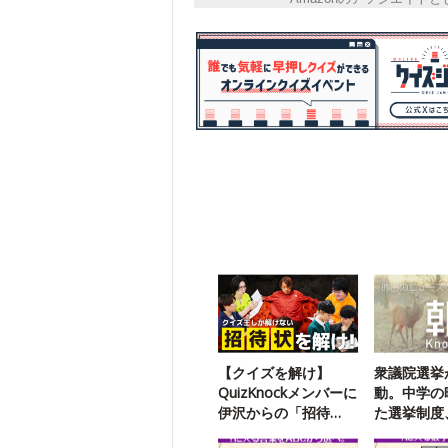
【クイズを解け】
衆議院選挙
QuizKnockメンバーに
動。中学の
伊沢からの「招待
た選挙制度
状」が届いたようで
る？