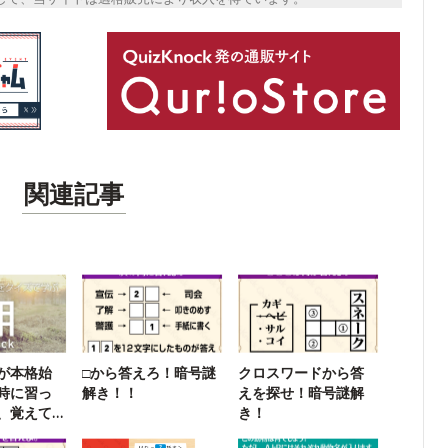
関連記事
が本格始
□から答えろ！暗号謎
クロスワードから答
時に習っ
解き！！
えを探せ！暗号謎解
、覚えて
き！