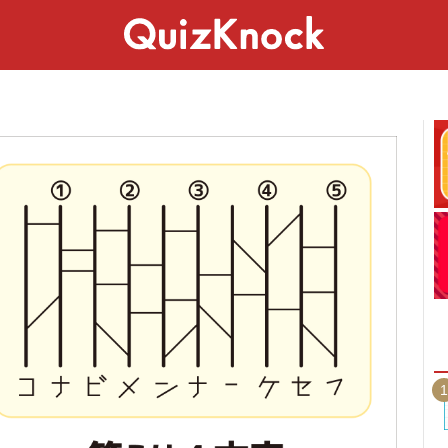
スペシャル
ライフ
ことば
カルチャー
1