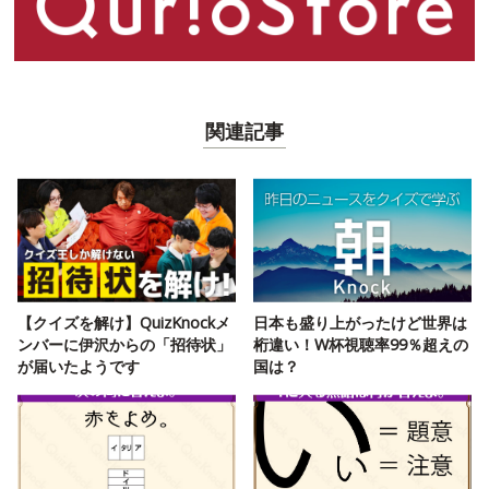
関連記事
【クイズを解け】QuizKnockメ
日本も盛り上がったけど世界は
ンバーに伊沢からの「招待状」
桁違い！W杯視聴率99％超えの
が届いたようです
国は？