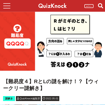
ログイン
【難易度４】RとLの謎を解け！？【ウィ
ークリー謎解き】
謎解き
QuizKnock編集部
2022.05.01