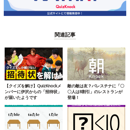
関連記事
【クイズを解け】QuizKnockメ
敵の敵は友？パレスチナに「〇
ンバーに伊沢からの「招待状」
〇人は8割引」のレストランが
が届いたようです
登場！