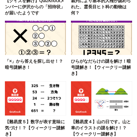
【クイズを解け】QuizKnockメ
裁判により基本的人権が認めら
ンバーに伊沢からの「招待状」
れた、霊長目ヒト科の動物は
が届いたようです
何？
「×」から答えを探し出せ！？
ひらがなだらけの謎を解け！暗
暗号謎解き！
号謎解き！【ウィークリー謎解
き】
【難易度５】数字が表す意味に
【難易度４】山の日です。山と
気づけ！？【ウィークリー謎解
車のイラストの謎を解け！？
き】
【ウィークリー謎解き】