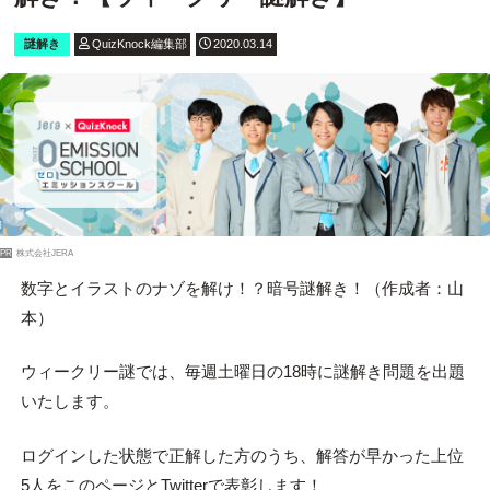
謎解き
QuizKnock編集部
2020.03.14
PR
株式会社JERA
数字とイラストのナゾを解け！？暗号謎解き！（作成者：山
本）
ウィークリー謎では、毎週土曜日の18時に謎解き問題を出題
いたします。
ログインした状態で正解した方のうち、解答が早かった上位
5人をこのページとTwitterで表彰します！