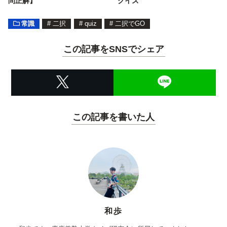
問正解】
クイズ
常識
#
二択
#
quiz
#
二択でGO
この記事をSNSでシェア
この記事を書いた人
和歩