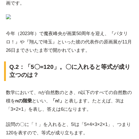
画です。
今年（2023年）で魔夜峰央が画業50周年を迎え、『パタリ
ロ！』や『翔んで埼玉』といった彼の代表作の原画展が11月
26日までさいたま市で開かれています。
Q.2：「5〇=120」。〇に入れると等式が成り
立つのは？
数学において、nが自然数のとき、n以下のすべての自然数の
積を
nの階乗
といい、
「n!」
と表します。たとえば、3!は
「3×2×1」を表し、答えは6になります。
設問の〇に「！」を入れると、5!は「5×4×3×2×1」、つまり
120を表すので、等式が成り立ちます。