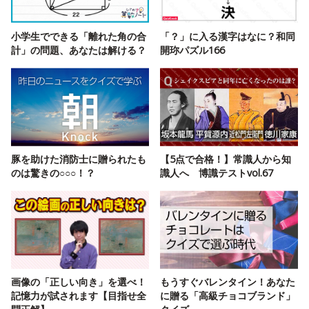
小学生でできる「離れた角の合
「？」に入る漢字はなに？和同
計」の問題、あなたは解ける？
開珎パズル166
豚を助けた消防士に贈られたも
【5点で合格！】常識人から知
のは驚きの○○○！？
識人へ 博識テストvol.67
画像の「正しい向き」を選べ！
もうすぐバレンタイン！あなた
記憶力が試されます【目指せ全
に贈る「高級チョコブランド」