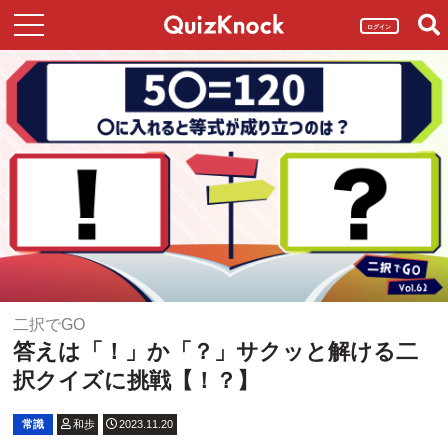
ログイン
二択でGO
答えは「！」か「？」サクッと解ける二
択クイズに挑戦【！？】
常識
和歩
2023.11.20