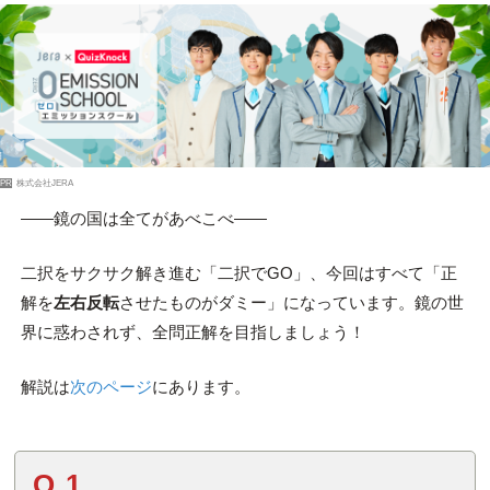
PR
株式会社JERA
――鏡の国は全てがあべこべ――
二択をサクサク解き進む「二択でGO」、今回はすべて「正
解を
左右反転
させたものがダミー」になっています。鏡の世
界に惑わされず、全問正解を目指しましょう！
解説は
次のページ
にあります。
Q.1