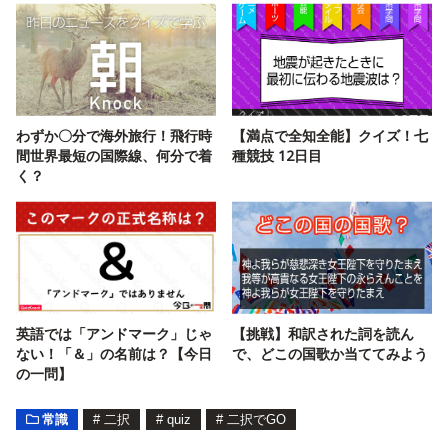
わずか〇分で海外旅行！飛行時
【満点で全知全能】クイズ！七
間世界最短の国際線、何分で着
種競技 12日目
く？
英語では「アンドマーク」じゃ
【挑戦】和訳された詞を読ん
ない！「＆」の名前は？【今日
で、どこの国歌か当ててみよう
の一問】
常識
#
二択
#
quiz
#
二択でGO