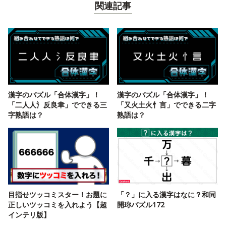
関連記事
漢字のパズル「合体漢字」！
漢字のパズル「合体漢字」！
「二人人氵反良聿」でできる三
「又火土火忄言」でできる二字
字熟語は？
熟語は？
目指せツッコミスター！お題に
「？」に入る漢字はなに？和同
正しいツッコミを入れよう【超
開珎パズル172
インテリ版】