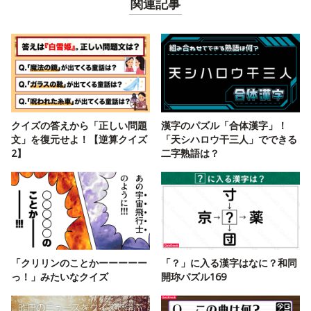
関連記事
クイズの答えから「正しい問題
漢字のパズル「合体漢字」！
文」を復元せよ！【逆算クイズ
「天シハロウ干三人」でできる
2】
二字熟語は？
「クリリンのことかーーーーー
「？」に入る漢字はなに？和同
っ！」みたいなクイズ
開珎パズル169