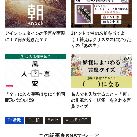
アインシュタインの予言が実現
3ヒントで曲の名前を当てよ
に！？何が起きた？？
う！答えはクリスマスにぴった
りの「あの曲」
「？」に入る漢字はなに？和同
名人でも失敗すること＝「何」
開珎パズル159
の川流れ？「妖怪」を入れる言
葉クイズ
常識
#
二択
#
quiz
#
二択でGO
この記事をSNSでシェア