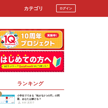
カテゴリ
ログイン
社会
スポーツ
時事ニュース
特集
ランキング
小学生でできる「転がる2つの円」の問
題、あなたは解ける？
木村 真実子