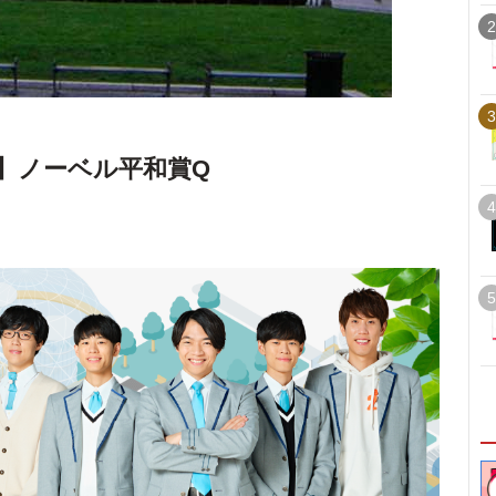
2
3
18】ノーベル平和賞Q
4
5