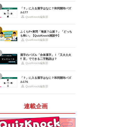
「？」に入る漢字はなに？和同開珎パズ
ル177
QuizKnock編集部
ふくらP×東問「海派？山派？」「どっち
も怖い」【QuizKnock雑談中】
QuizKnock編集部
漢字のパズル「合体漢字」！「又火土火
忄言」でできる二字熟語は？
QuizKnock編集部
「？」に入る漢字はなに？和同開珎パズ
ル176
QuizKnock編集部
連載企画