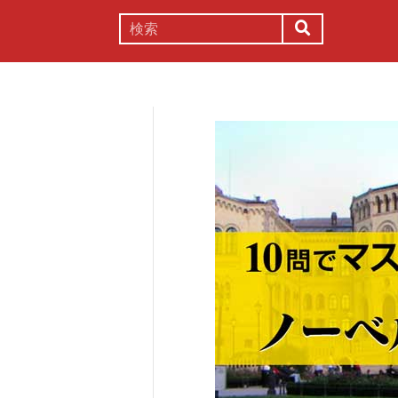
謎解き
コラム
常識
理系