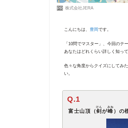
株式会社JERA
PR
こんにちは、
豊岡
です。
「10問でマスター」、今回のテ
あなたはどれくらい詳しく知っ
色々な角度からクイズにしてみ
い。
Q.1
けん
みね
富士山頂（
剣
が
峰
）の