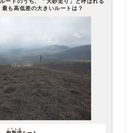
山ルートのうち、「大砂走り」と呼ばれる
、最も高低差の大きいルートは？
ごてんば
御殿場
ルート