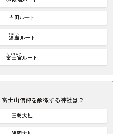
吉田ルート
すばしり
須走
ルート
ふじのみや
富士宮
ルート
、富士山信仰を象徴する神社は？
三島大社
浅間大社