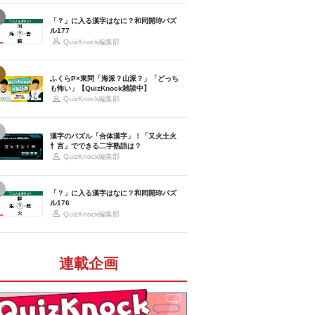
「？」に入る漢字はなに？和同開珎パズ
ル177
QuizKnock編集部
ふくらP×東問「海派？山派？」「どっち
も怖い」【QuizKnock雑談中】
QuizKnock編集部
漢字のパズル「合体漢字」！「又火土火
忄言」でできる二字熟語は？
QuizKnock編集部
「？」に入る漢字はなに？和同開珎パズ
ル176
QuizKnock編集部
連載企画