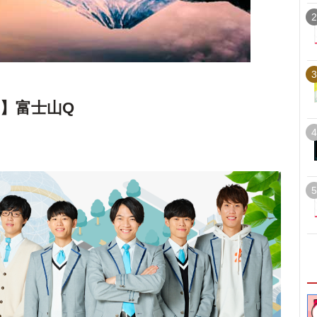
2
3
87】富士山Q
4
5