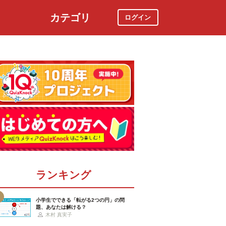
カテゴリ
ログイン
社会
スポーツ
時事ニュース
特集
ランキング
小学生でできる「転がる2つの円」の問
題、あなたは解ける？
木村 真実子