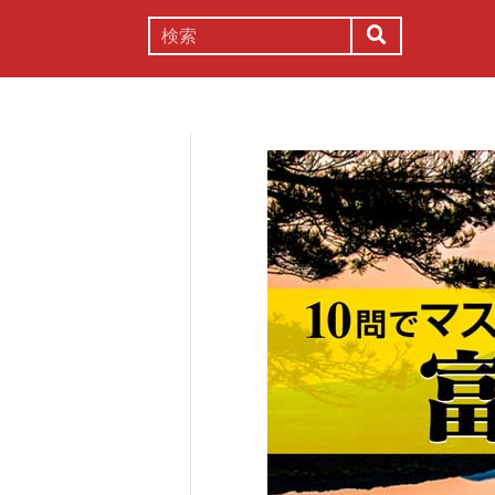
謎解き
コラム
常識
理系