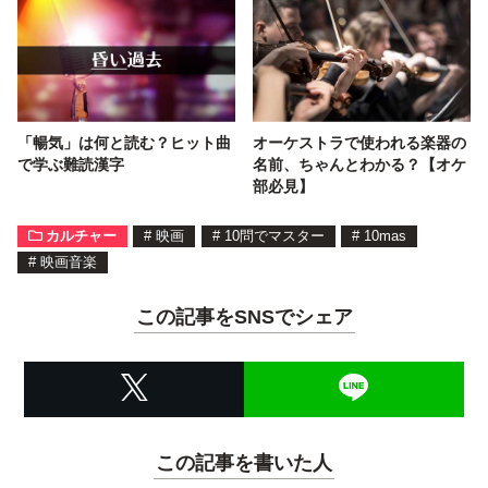
「暢気」は何と読む？ヒット曲
オーケストラで使われる楽器の
で学ぶ難読漢字
名前、ちゃんとわかる？【オケ
部必見】
カルチャー
#
映画
#
10問でマスター
#
10mas
#
映画音楽
この記事をSNSでシェア
この記事を書いた人