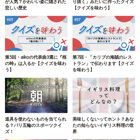
が人気？かわいい姿に隠された
り抜く」みたいに作ったクイズ
悲しい歴史
【クイズを味わう】
第5回・aikoの代表曲3選に『桜
第7回・「カリブの海賊のレス
の時』は入るか【クイズを味わ
トラン」で伝わります【クイズ
う】
を味わう】
道具を使わないものを当てられ
美味しくないってホント？あな
る？パリ五輪のスポーツクイ
たの知らないイギリス料理の世
ズ！
界