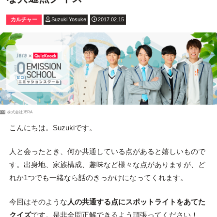
カルチャー
Suzuki Yosuke
2017.02.15
PR
株式会社JERA
こんにちは。Suzukiです。
人と会ったとき、何か共通している点があると嬉しいもので
す。出身地、家族構成、趣味など様々な点がありますが、ど
れか1つでも一緒なら話のきっかけになってくれます。
今回はそのような
人の共通する点にスポットライトをあてた
クイズ
です。是非全問正解できるよう頑張ってください！