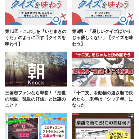
第13回・こぶしを『いとまきの
第8回・「易しいクイズばかり
うた』のように回す【クイズを
じゃ優しくない」【クイズを味
味わう】
わう】
三国志ファンなら即答！「治世
「十二支」を動物の速さ順で決
の能臣、乱世の奸雄」とは誰の
めたら、来年は「シャチ年」に
こと？
なった