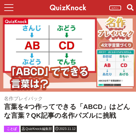
ログイン
名作プレイバック
言葉を4つ作ってできる「ABCD」はどん
な言葉？QK記事の名作パズルに挑戦
ことば
QuizKnock編集部
2023.11.12