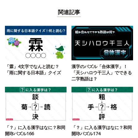
関連記事
「霖」4文字でなんと読む？
漢字のパズル「合体漢字」！
「雨に関する日本語」クイズ
「天シハロウ干三人」でできる
二字熟語は？
「？」に入る漢字はなに？和同
「？」に入る漢字はなに？和同
開珎パズル166
開珎パズル174