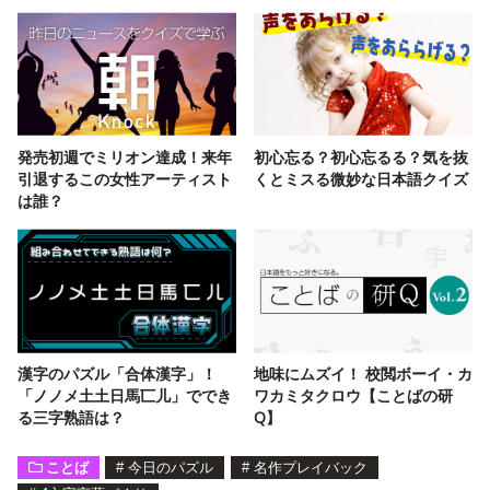
発売初週でミリオン達成！来年
初心忘る？初心忘るる？気を抜
引退するこの女性アーティスト
くとミスる微妙な日本語クイズ
は誰？
漢字のパズル「合体漢字」！
地味にムズイ！ 校閲ボーイ・カ
「ノノメ土土日馬匸儿」ででき
ワカミタクロウ【ことばの研
る三字熟語は？
Q】
ことば
#
今日のパズル
#
名作プレイバック