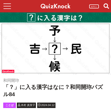
ログイン
和同開珎
「？」に入る漢字はなに？和同開珎パズ
ル84
ことば
木村 真実子
2024.04.12