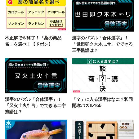
不正解で即終了！「薬の商品
漢字のパズル「合体漢字」！
名」を選べ！【ドボン】
「世田卯ク木木灬サ」でできる
三字熟語は？
漢字のパズル「合体漢字」！
「？」に入る漢字はなに？和同
「又火土火忄言」でできる二字
開珎パズル166
熟語は？