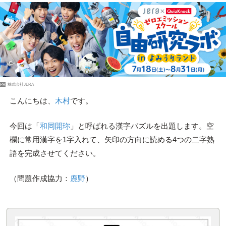
PR
株式会社JERA
こんにちは、
木村
です。
今回は「
和同開珎
」と呼ばれる漢字パズルを出題します。空
欄に常用漢字を1字入れて、矢印の方向に読める4つの二字熟
語を完成させてください。
（問題作成協力：
鹿野
）