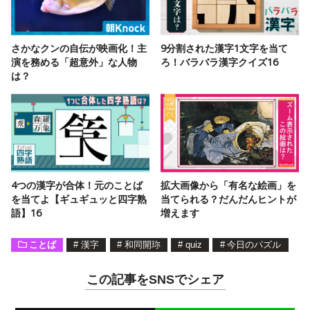
さかなクンの自伝が映画化！主
9分割された漢字1文字を当て
演を務める「超意外」な人物
ろ！バラバラ漢字クイズ16
は？
4つの漢字が合体！元のことば
拡大画像から「有名な絵画」を
を当てよ【ギュギュッと四字熟
当てられる？だんだんヒントが
語】16
増えます
ことば
#
漢字
#
和同開珎
#
quiz
#
今日のパズル
この記事をSNSでシェア