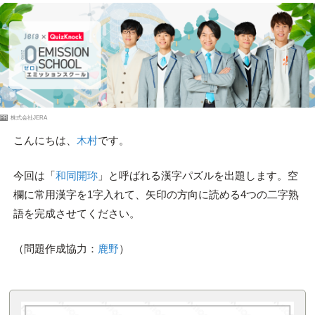
PR
株式会社JERA
こんにちは、
木村
です。
今回は「
和同開珎
」と呼ばれる漢字パズルを出題します。空
欄に常用漢字を1字入れて、矢印の方向に読める4つの二字熟
語を完成させてください。
（問題作成協力：
鹿野
）