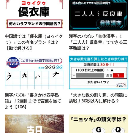
中国語では「優衣庫（ヨゥイク
漢字のパズル「合体漢字」！
ゥ）」この有名ブランドは？
「二人人氵反良聿」でできる三
【勘で解ける】
字熟語は？
漢字パズル「書きかけ四字熟
「大きな数の割り算」の問題に
語」！2画目までで言葉を当て
挑戦！30秒以内に解ける？
よう【106】