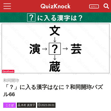
ログイン
和同開珎
「？」に入る漢字はなに？和同開珎パズ
ル66
ことば
木村 真実子
2023.09.01