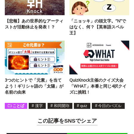
【悲報】あの世界的なアーティ
「ニョッキ」の頭文字。“N”で
ストが活動休止を発表！？
はなく、何？【英単語スペル
王】
3つのヒントで「元素」を当て
QuizKnock主催のクイズ大会
よう！ギリシャ語の「太陽」が
「WHAT」本番と同じ4択クイ
名前の由来
ズに挑戦！
ことば
#
漢字
#
和同開珎
#
quiz
#
今日のパズル
この記事をSNSでシェア