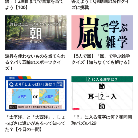
語」！2画目までで言葉を当て
答えよう！QK動画の名作クイ
よう【106】
ズに挑戦
道具を使わないものを当てられ
【5人で嵐】「嵐」で学ぶ雑学
る？パリ五輪のスポーツクイ
クイズ【知らなくても解ける】
ズ！
「太平洋」と「大西洋」。しょ
「？」に入る漢字は何？和同開
っぱさに違いがあるって知って
珎パズル129
た？【今日の一問】