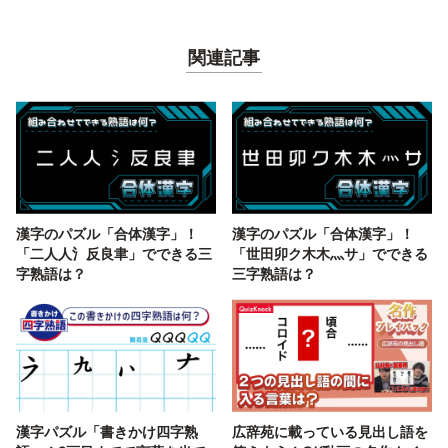
関連記事
漢字のパズル「合体漢字」！
漢字のパズル「合体漢字」！
「二人人氵反良聿」でできる三
「世田卯ク木木灬サ」でできる
字熟語は？
三字熟語は？
漢字パズル「書きかけ四字熟
広辞苑に載っている見出し語を