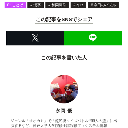
ことば
#
漢字
#
和同開珎
#
quiz
#
今日のパズル
この記事をSNSでシェア
この記事を書いた人
永岡 優
ジャンル「オオカミ」で「超逆境クイズバトル!!99人の壁」に出
演するなど。神戸大学大学院修士課程修了（システム情報