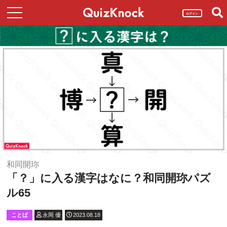
ログイン
和同開珎
「？」に入る漢字はなに？和同開珎パズ
ル65
ことば
永岡 優
2023.08.18