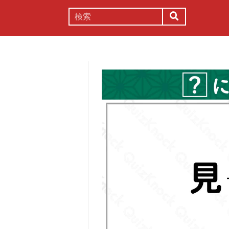
謎解き
コラム
常識
理系