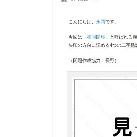
こんにちは、
永岡
です。
今回は「
和同開珎
」と呼ばれる漢
矢印の方向に読める4つの二字熟
（問題作成協力：長野）