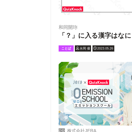
和同開珎
「？」に入る漢字はなに
ことば
永岡 優
2023.05.26
株式会社JERA
PR