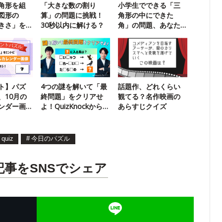
角形を組
「大きな数の割り
小学生でできる「三
図形の
算」の問題に挑戦！
角形の中にできた
きさ」を
30秒以内に解ける？
角」の問題、あなた
に挑戦！
は解ける？
ト】パズ
4つの謎を解いて「最
話題作、どれくらい
、10月の
終問題」をクリアせ
観てる？名作映画の
ンダー画
よ！QuizKnockからの
あらすじクイズ
Tしよう！
挑戦状
quiz
#
今日のパズル
記事をSNSでシェア