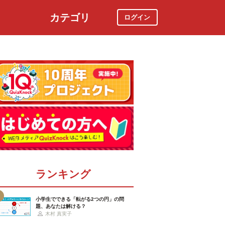
カテゴリ
ログイン
社会
スポーツ
時事ニュース
特集
ランキング
小学生でできる「転がる2つの円」の問
題、あなたは解ける？
木村 真実子