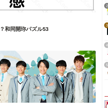
2
3
？和同開珎パズル53
4
5