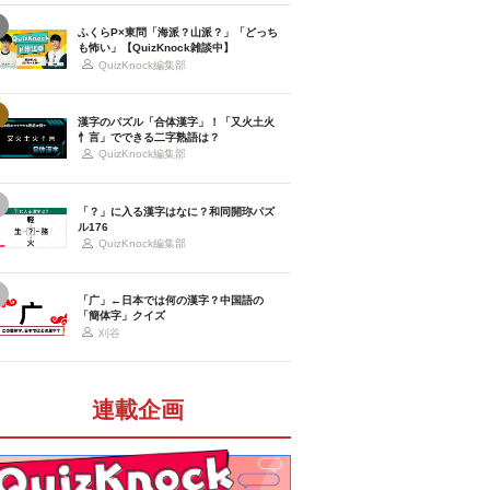
ふくらP×東問「海派？山派？」「どっち
も怖い」【QuizKnock雑談中】
QuizKnock編集部
漢字のパズル「合体漢字」！「又火土火
忄言」でできる二字熟語は？
QuizKnock編集部
「？」に入る漢字はなに？和同開珎パズ
ル176
QuizKnock編集部
「广」←日本では何の漢字？中国語の
「簡体字」クイズ
刈谷
連載企画