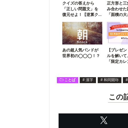
クイズの答えから
正方形と三
「正しい問題文」を
み合わせた
復元せよ！【逆算ク
「面積の大
イズ2】
求める問題
あの超人気バンドが
【プレゼン
世界初の◯◯◯！？
ルを解いて
「限定カレ
像」をGE
ことば
#
漢字
#
和同開珎
#
この