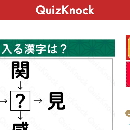
スペシャル
ライフ
ことば
カルチャー
1