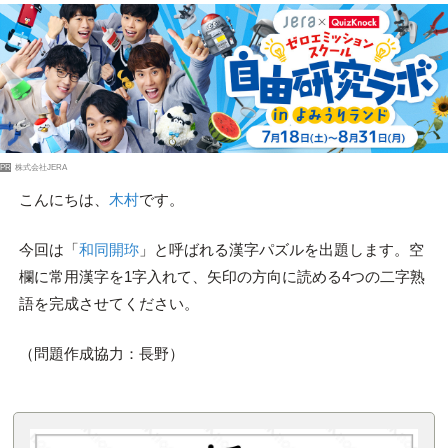
PR
株式会社JERA
こんにちは、
木村
です。
今回は「
和同開珎
」と呼ばれる漢字パズルを出題します。空
欄に常用漢字を1字入れて、矢印の方向に読める4つの二字熟
語を完成させてください。
（問題作成協力：長野）