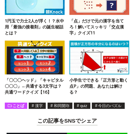
1円玉で力士2人が浮く！？水中
「点」だけで元の漢字を当て
用「最強の接着剤」の誕生秘話
ろ！解いてスッキリ「交点漢
とは？
字」クイズ11
「〇〇〇ヘッド」「キャピタル
小学生でできる「正方形と動く
〇〇〇」←共通する3文字は？
点P」の問題、あなたは解け
共通ワードクイズ【16】
る？
ことば
#
漢字
#
和同開珎
#
quiz
#
今日のパズル
この記事をSNSでシェア