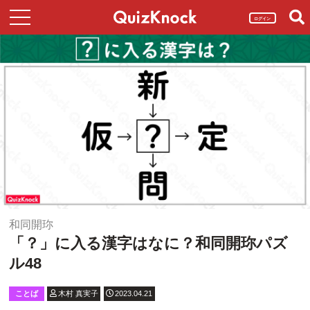
ログイン
和同開珎
「？」に入る漢字はなに？和同開珎パズ
ル48
ことば
木村 真実子
2023.04.21