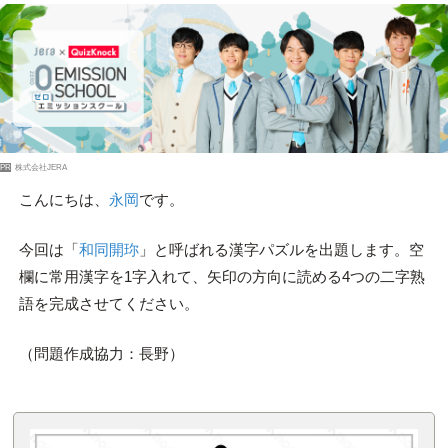
PR
株式会社JERA
こんにちは、
永岡
です。
今回は「
和同開珎
」と呼ばれる漢字パズルを出題します。空
欄に常用漢字を1字入れて、矢印の方向に読める4つの二字熟
語を完成させてください。
（問題作成協力：長野）