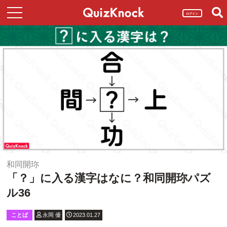
ログイン
和同開珎
「？」に入る漢字はなに？和同開珎パズ
ル36
ことば
永岡 優
2023.01.27