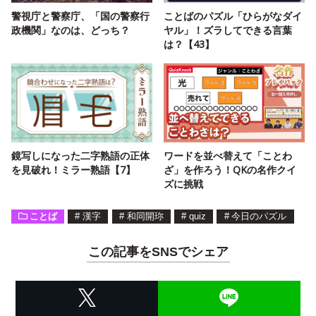
警視庁と警察庁、「国の警察行
ことばのパズル「ひらがなダイ
政機関」なのは、どっち？
ヤル」！ズラしてできる言葉
は？【43】
鏡写しになった二字熟語の正体
ワードを並べ替えて「ことわ
を見破れ！ミラー熟語【7】
ざ」を作ろう！QKの名作クイ
ズに挑戦
ことば
#
漢字
#
和同開珎
#
quiz
#
今日のパズル
この記事をSNSでシェア