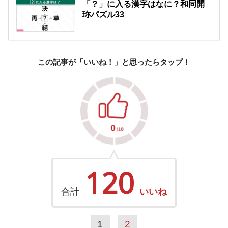
「？」に入る漢字はなに？和同開
珎パズル33
この記事が「いいね！」と思ったらタップ！
120
合計
いいね
1
2