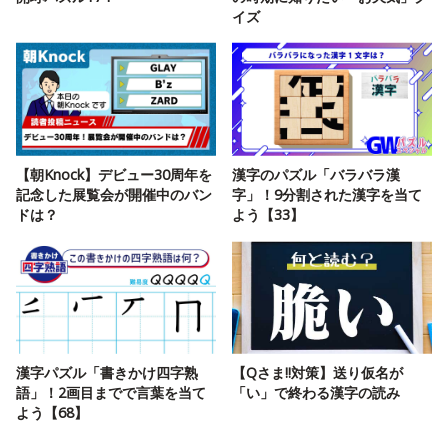
イズ
【朝Knock】デビュー30周年を
漢字のパズル「バラバラ漢
記念した展覧会が開催中のバン
字」！9分割された漢字を当て
ドは？
よう【33】
漢字パズル「書きかけ四字熟
【Qさま!!対策】送り仮名が
語」！2画目までで言葉を当て
「い」で終わる漢字の読み
よう【68】