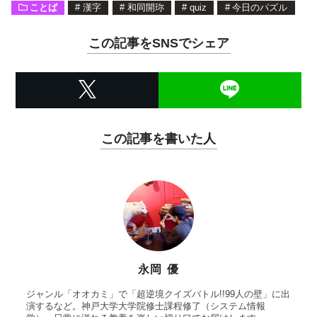
ことば
#
漢字
#
和同開珎
#
quiz
#
今日のパズル
この記事をSNSでシェア
この記事を書いた人
永岡 優
ジャンル「オオカミ」で「超逆境クイズバトル!!99人の壁」に出
演するなど。神戸大学大学院修士課程修了（システム情報