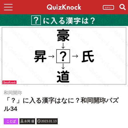
ログイン
和同開珎
「？」に入る漢字はなに？和同開珎パズ
ル34
ことば
永岡 優
2023.01.13