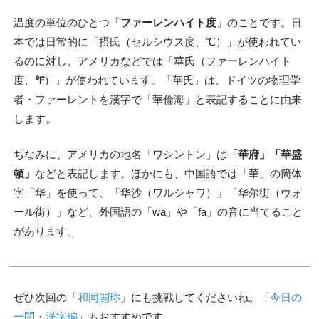
温度の単位のひとつ「
ファーレンハイト度
」のことです。日
本では日常的に「摂氏（セルシウス度、℃）」が使われてい
るのに対し、アメリカなどでは「華氏（ファーレンハイト
度、
℉
）」が使われています。「華氏」は、ドイツの物理学
者・ファーレントを漢字で「華倫海」と表記することに由来
します。
ちなみに、アメリカの地名「ワシントン」は
「華府」「華盛
頓」
などと表記します。ほかにも、中国語では「華」の簡体
字「华」を使って、「华沙（ワルシャワ）」「华尔街（ウォ
ール街）」など、外国語の「wa」や「fa」の音に当てること
があります。
ぜひ次回の「
和同開珎
」にも挑戦してくださいね。「
今日の
一問・漢字編
」もおすすめです。