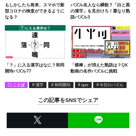
もしかしたら将来、スマホで新
パズル名人なら瞬殺？「白と黒
型コロナの検査ができるように
の漢字」を見分けろ！重なり熟
なる？
語パズル3
「？」に入る漢字はなに？和同
「横棒」が消えた熟語は？QK
開珎パズル77
動画の名作パズルに挑戦
ことば
#
漢字
#
和同開珎
#
quiz
#
今日のパズル
この記事をSNSでシェア