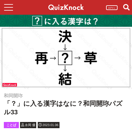
ログイン
和同開珎
「？」に入る漢字はなに？和同開珎パズ
ル33
ことば
永岡 優
2023.01.06