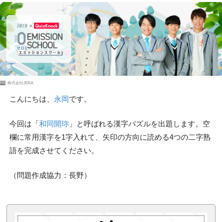
PR
株式会社JERA
こんにちは、
永岡
です。
今回は「
和同開珎
」と呼ばれる漢字パズルを出題します。空
欄に常用漢字を1字入れて、矢印の方向に読める4つの二字熟
語を完成させてください。
（問題作成協力：長野）