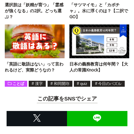
選択肢は「妖精が育つ」「霊感
「サツマイモ」と「カボチ
が強くなる」の2択。どっち選
ャ」。水に浮くのは？【二択で
ぶ？
GO】
「英語に敬語はない」って言わ
日本の義務教育は何年間？【大
れるけど、実際どうなの？
人の常識Knock】
ことば
#
漢字
#
和同開珎
#
quiz
#
今日のパズル
この記事をSNSでシェア