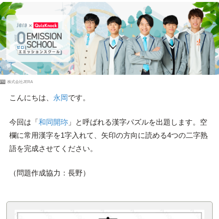
PR
株式会社JERA
こんにちは、
永岡
です。
今回は「
和同開珎
」と呼ばれる漢字パズルを出題します。空
欄に常用漢字を1字入れて、矢印の方向に読める4つの二字熟
語を完成させてください。
（問題作成協力：長野）