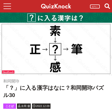
ログイン
和同開珎
「？」に入る漢字はなに？和同開珎パズ
ル30
ことば
永岡 優
2022.12.09