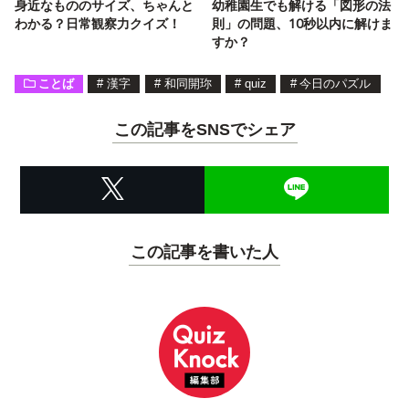
身近なもののサイズ、ちゃんと
幼稚園生でも解ける「図形の法
わかる？日常観察力クイズ！
則」の問題、10秒以内に解けま
すか？
ことば
#
漢字
#
和同開珎
#
quiz
#
今日のパズル
この記事をSNSでシェア
この記事を書いた人