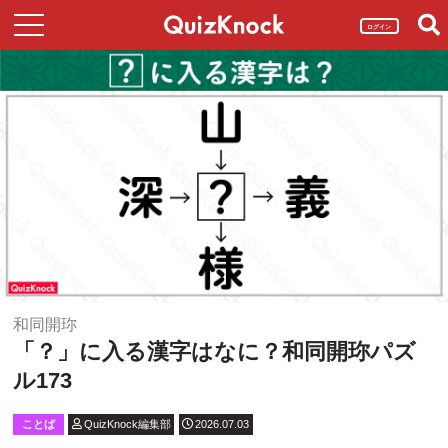
ログイン
和同開珎
「？」に入る漢字はなに？和同開珎パズ
ル173
ことば
QuizKnock編集部
2026.07.03