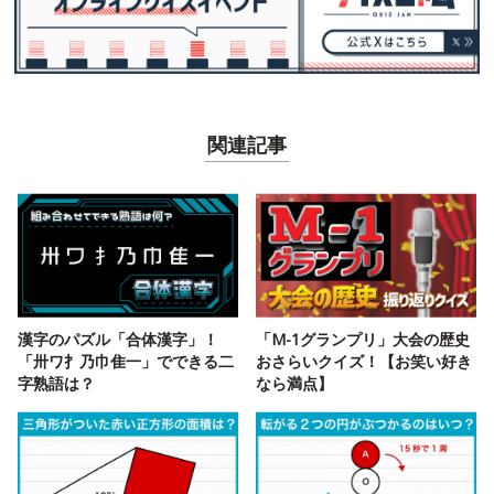
関連記事
漢字のパズル「合体漢字」！
「M-1グランプリ」大会の歴史
「卅ワ扌乃巾隹一」でできる二
おさらいクイズ！【お笑い好き
字熟語は？
なら満点】