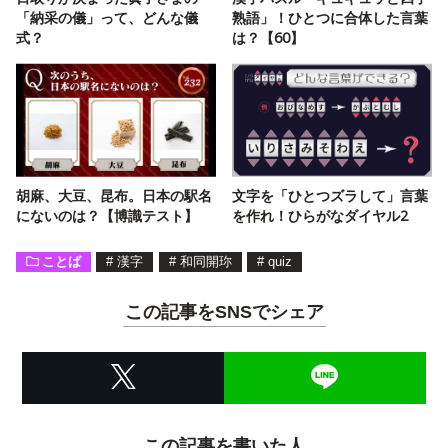
「納采の儀」って、どんな儀
熟語」！ひとつに合体した言葉
式？
は？【60】
胡麻、大豆、昆布。日本の駅名
文字を「ひとつズラして」言葉
にないのは？【博識テスト】
を作れ！ひらがなダイヤル2
ことば
#
漢字
#
和同開珎
#
quiz
この記事をSNSでシェア
この記事を書いた人