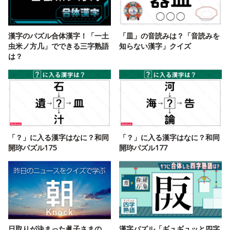
漢字のパズル合体漢字！「一土
「皿」の音読みは？「音読みを
虫米ノ方几」でできる三字熟語
知らない漢字」クイズ
は？
「？」に入る漢字はなに？和同
「？」に入る漢字はなに？和同
開珎パズル175
開珎パズル177
日取りが決まった眞子さまの
漢字パズル「ギュギュッと四字