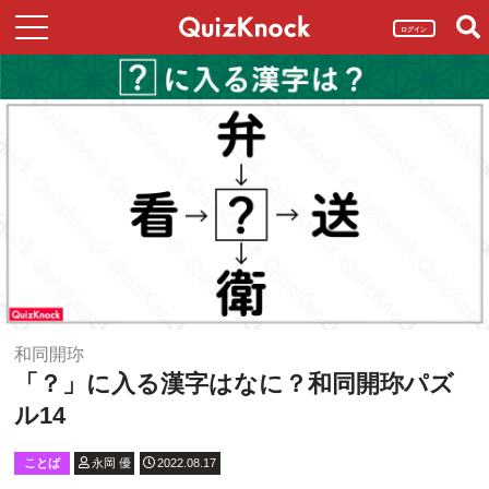
ログイン
和同開珎
「？」に入る漢字はなに？和同開珎パズ
ル14
ことば
永岡 優
2022.08.17