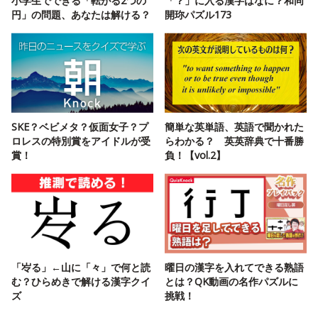
小学生でできる「転がる2つの
「？」に入る漢字はなに？和同
円」の問題、あなたは解ける？
開珎パズル173
SKE？ベビメタ？仮面女子？プ
簡単な英単語、英語で聞かれた
ロレスの特別賞をアイドルが受
らわかる？ 英英辞典で十番勝
賞！
負！【vol.2】
「㞮る」←山に「々」で何と読
曜日の漢字を入れてできる熟語
む？ひらめきで解ける漢字クイ
とは？QK動画の名作パズルに
ズ
挑戦！