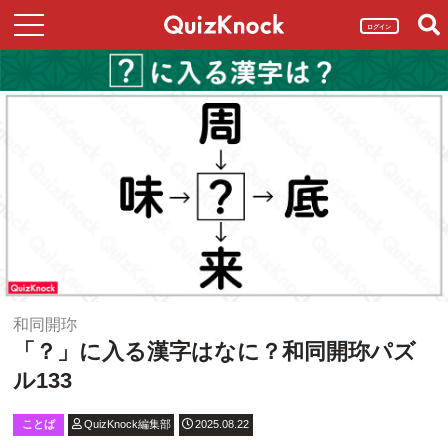
ログイン
和同開珎
「？」に入る漢字はなに？和同開珎パズ
ル133
ことば
QuizKnock編集部
2025.08.22