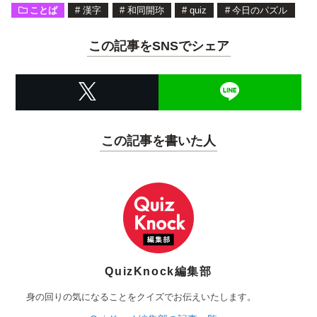
ことば
#
漢字
#
和同開珎
#
quiz
#
今日のパズル
この記事をSNSでシェア
この記事を書いた人
QuizKnock編集部
身の回りの気になることをクイズでお伝えいたします。