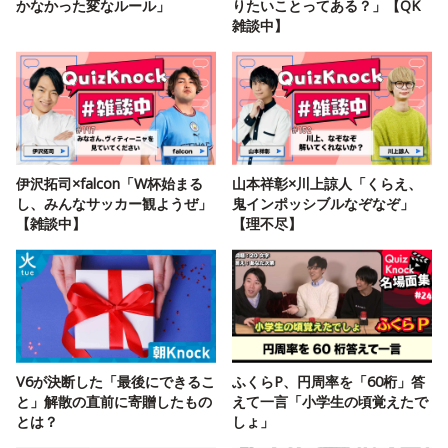
かなかった変なルール」
りたいことってある？」【QK
雑談中】
伊沢拓司×falcon「W杯始まる
山本祥彰×川上諒人「くらえ、
し、みんなサッカー観ようぜ」
鬼インポッシブルなぞなぞ」
【雑談中】
【理不尽】
V6が決断した「最後にできるこ
ふくらP、円周率を「60桁」答
と」解散の直前に寄贈したもの
えて一言「小学生の頃覚えたで
とは？
しょ」