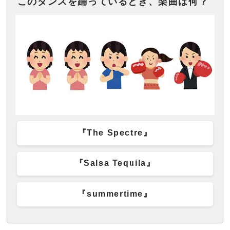
このダンスを踊っているとき、楽曲は何？
『The Spectre』
『Salsa Tequila』
『summertime』