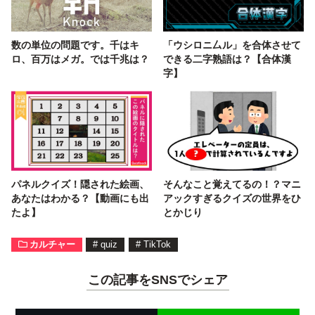
数の単位の問題です。千はキ
「ウシロニ厶ル」を合体させて
ロ、百万はメガ。では千兆は？
できる二字熟語は？【合体漢
字】
パネルクイズ！隠された絵画、
そんなこと覚えてるの！？マニ
あなたはわかる？【動画にも出
アックすぎるクイズの世界をひ
たよ】
とかじり
カルチャー
#
quiz
#
TikTok
この記事をSNSでシェア