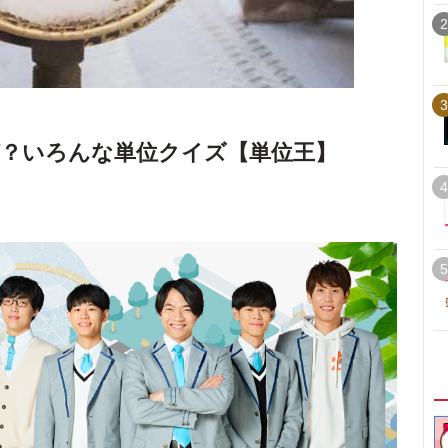
2
3
？いろんな単位クイズ【単位王】
4
5