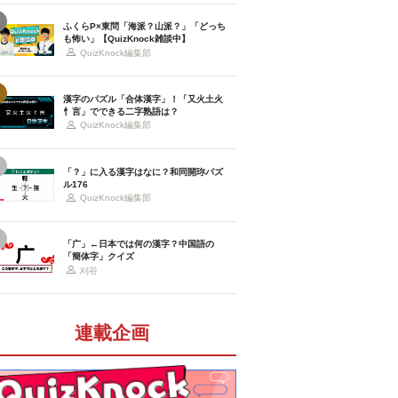
ふくらP×東問「海派？山派？」「どっち
も怖い」【QuizKnock雑談中】
QuizKnock編集部
漢字のパズル「合体漢字」！「又火土火
忄言」でできる二字熟語は？
QuizKnock編集部
「？」に入る漢字はなに？和同開珎パズ
ル176
QuizKnock編集部
「广」←日本では何の漢字？中国語の
「簡体字」クイズ
刈谷
連載企画