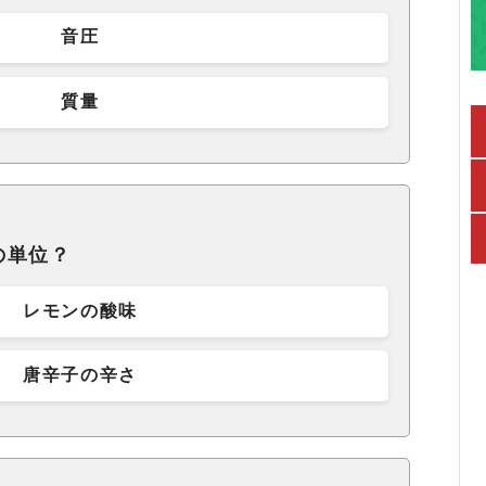
音圧
質量
の単位？
レモンの酸味
唐辛子の辛さ