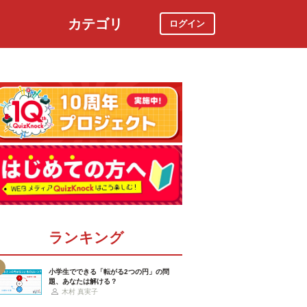
カテゴリ
ログイン
社会
スポーツ
時事ニュース
特集
ランキング
小学生でできる「転がる2つの円」の問
題、あなたは解ける？
木村 真実子