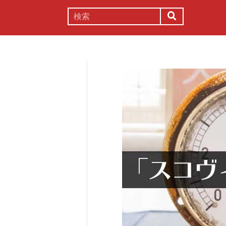
謎解き
コラム
常識
理系