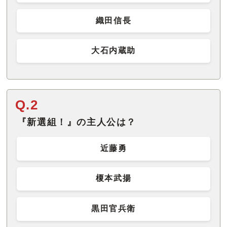
織田信長
大石内蔵助
Q.2
『新選組！』の主人公は？
近藤勇
榎本武揚
黒田官兵衛