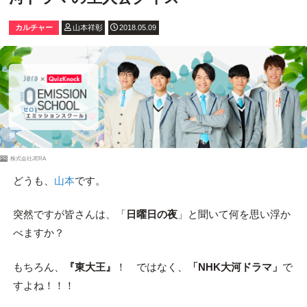
カルチャー
山本祥彰
2018.05.09
PR
株式会社JERA
どうも、
山本
です。
突然ですが皆さんは、「
日曜日の夜
」と聞いて何を思い浮か
べますか？
もちろん、
『東大王』
！ ではなく、
「NHK大河ドラマ」
で
すよね！！！