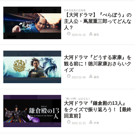
日本文化史の立役者
【大河ドラマ】『べらぼう』の
主人公・蔦屋重三郎ってどんな
人？
藤島
2025.01.19
大河ドラマ『どうする家康』を
観る前に！徳川家康おさらいク
イズ
藤島
2023.01.06
「報いの時」はまもなく
大河ドラマ『鎌倉殿の13人』
をクイズで振り返ろう！【最終
回直前】
伊東
2022.12.15