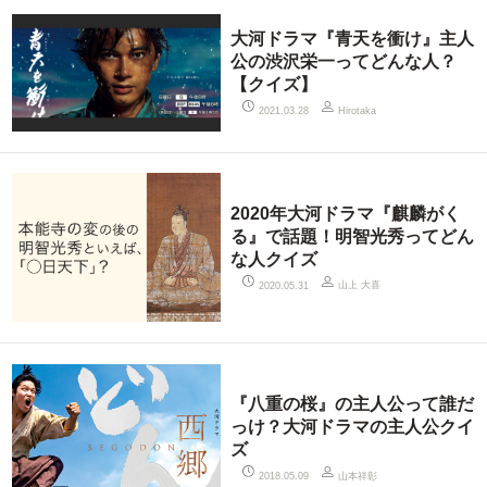
大河ドラマ『青天を衝け』主人
公の渋沢栄一ってどんな人？
【クイズ】
2021.03.28
Hirotaka
2020年大河ドラマ『麒麟がく
る』で話題！明智光秀ってどん
な人クイズ
山上 大喜
2020.05.31
『八重の桜』の主人公って誰だ
っけ？大河ドラマの主人公クイ
ズ
山本祥彰
2018.05.09