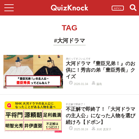
ログイン
TAG
#大河ドラマ
弟だってすごいんです
大河ドラマ『豊臣兄弟！』のお
供に！秀吉の弟「豊臣秀長」ク
イズ
藤島
2026.01.04
不正解で即終了！
不正解で即終了！「大河ドラマ
の主人公」になった人物を選び
続けろ【ドボン】
木村 真実子
2025.08.24