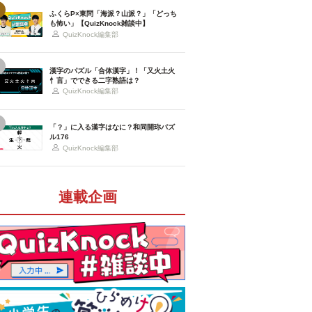
ふくらP×東問「海派？山派？」「どっち
も怖い」【QuizKnock雑談中】
QuizKnock編集部
漢字のパズル「合体漢字」！「又火土火
忄言」でできる二字熟語は？
QuizKnock編集部
「？」に入る漢字はなに？和同開珎パズ
ル176
QuizKnock編集部
連載企画