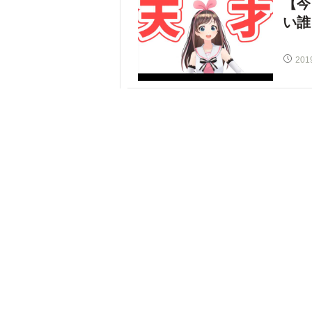
【今
い誰
201