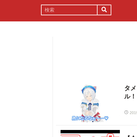
謎解き
コラム
常識
理系
タメ
ル！
201