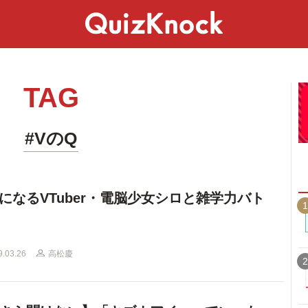
スペシャル
ライフ
ことば
カルチャー
TAG
#VのQ
になるVTuber・電脳少女シロと雑学力バト
1
9.03.26
高松慶
2