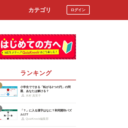
カテゴリ
ログイン
社会
スポーツ
時事ニュース
特集
ランキング
小学生でできる「転がる2つの円」の問
題、あなたは解ける？
木村 真実子
「？」に入る漢字はなに？和同開珎パズ
ル177
QuizKnock編集部