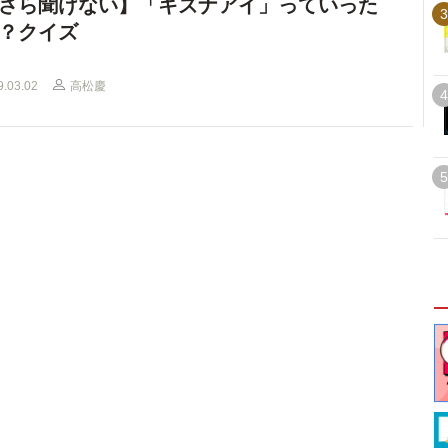
さら聞けない】「キズナアイ」っていった
3
？クイズ
9.03.02
高松慶
4
5