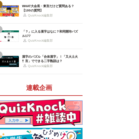
WHAT大会長・東言だけど質問ある？
【100の質問】
QuizKnock編集部
「？」に入る漢字はなに？和同開珎パズ
ル177
QuizKnock編集部
漢字のパズル「合体漢字」！「又火土火
忄言」でできる二字熟語は？
QuizKnock編集部
連載企画