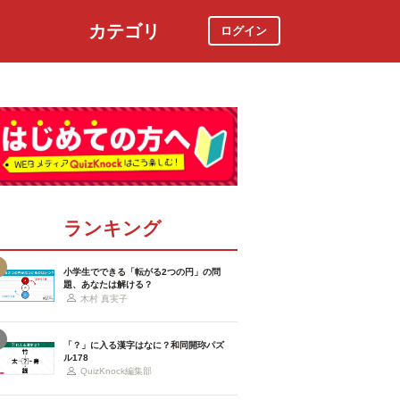
カテゴリ
ログイン
社会
スポーツ
時事ニュース
特集
ランキング
小学生でできる「転がる2つの円」の問
題、あなたは解ける？
木村 真実子
「？」に入る漢字はなに？和同開珎パズ
ル178
QuizKnock編集部