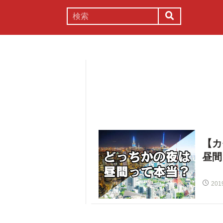
謎解き
コラム
常識
理系
【カ
昼間
201