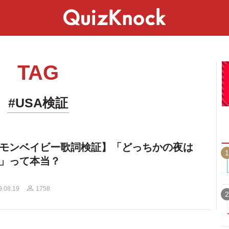
スペシャル
ライフ
ことば
カルチャー
TAG
#USA検証
モンベイビー歌詞検証】「どっちかの夜は
1
」って本当？
9.08.19
1758
2