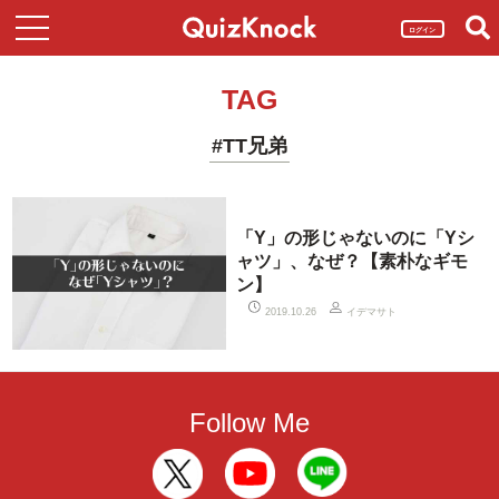
ログイン
TAG
#TT兄弟
「Y」の形じゃないのに「Yシ
ャツ」、なぜ？【素朴なギモ
ン】
イデマサト
2019.10.26
Follow Me