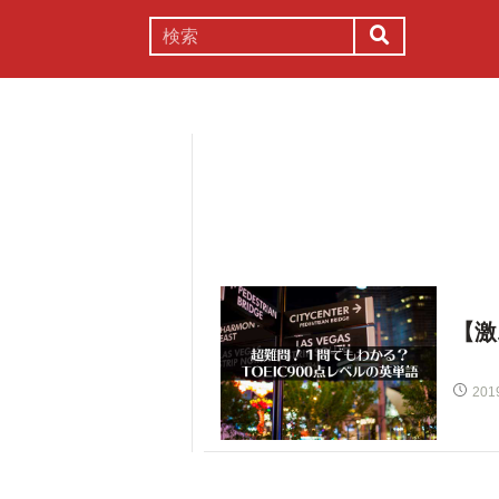
謎解き
コラム
常識
理系
【激
201