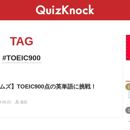
スペシャル
ライフ
ことば
カルチャー
TAG
#TOEIC900
ムズ】TOEIC900点の英単語に挑戦！
1
9.08.22
藤原
2