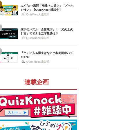
ふくらP×東問「海派？山派？」「どっち
も怖い」【QuizKnock雑談中】
QuizKnock編集部
漢字のパズル「合体漢字」！「又火土火
忄言」でできる二字熟語は？
QuizKnock編集部
「？」に入る漢字はなに？和同開珎パズ
ル176
QuizKnock編集部
連載企画