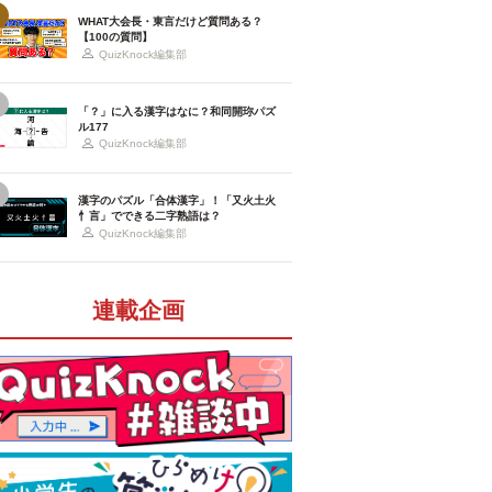
WHAT大会長・東言だけど質問ある？
【100の質問】
QuizKnock編集部
「？」に入る漢字はなに？和同開珎パズ
ル177
QuizKnock編集部
漢字のパズル「合体漢字」！「又火土火
忄言」でできる二字熟語は？
QuizKnock編集部
連載企画