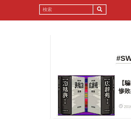
謎解き
コラム
常識
理系
#SW
【騙
惨敗
201