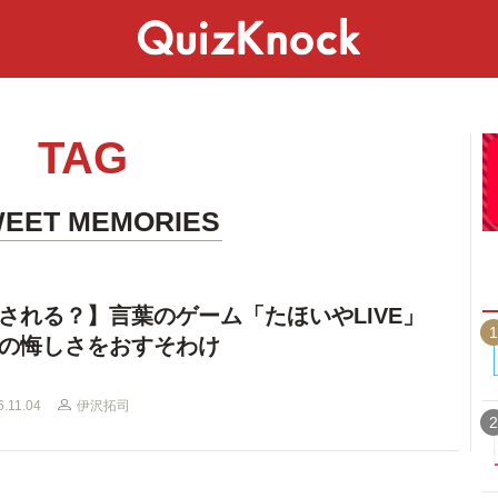
スペシャル
ライフ
ことば
カルチャー
TAG
EET MEMORIES
される？】言葉のゲーム「たほいやLIVE」
1
の悔しさをおすそわけ
6.11.04
伊沢拓司
2