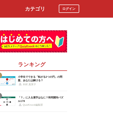
カテゴリ
ログイン
社会
スポーツ
時事ニュース
特集
ランキング
小学生でできる「転がる2つの円」の問
題、あなたは解ける？
木村 真実子
「？」に入る漢字はなに？和同開珎パズ
ル178
QuizKnock編集部