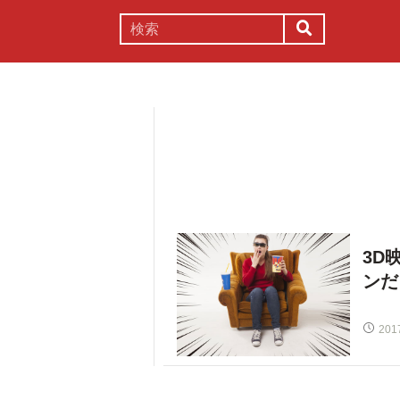
謎解き
コラム
常識
理系
3D
ンだ
201