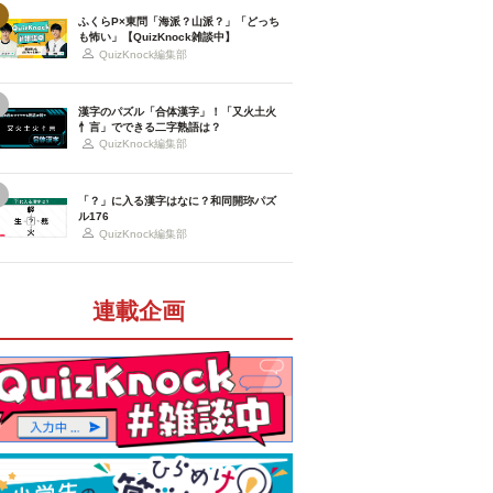
ふくらP×東問「海派？山派？」「どっち
も怖い」【QuizKnock雑談中】
QuizKnock編集部
漢字のパズル「合体漢字」！「又火土火
忄言」でできる二字熟語は？
QuizKnock編集部
「？」に入る漢字はなに？和同開珎パズ
ル176
QuizKnock編集部
連載企画