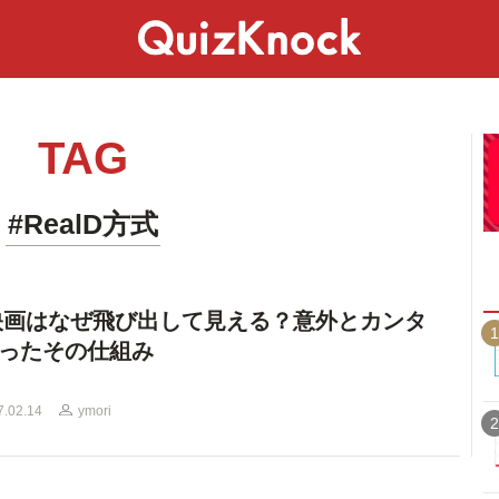
スペシャル
ライフ
ことば
カルチャー
TAG
#RealD方式
映画はなぜ飛び出して見える？意外とカンタ
1
ったその仕組み
7.02.14
ymori
2