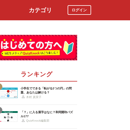
カテゴリ
ログイン
社会
スポーツ
時事ニュース
特集
ランキング
小学生でできる「転がる2つの円」の問
題、あなたは解ける？
木村 真実子
「？」に入る漢字はなに？和同開珎パズ
ル177
QuizKnock編集部