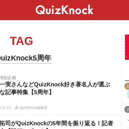
スペシャル
ライフ
ことば
カルチャー
TAG
QuizKnock5周年
年特別企画
一実さんなどQuizKnock好き著名人が選ぶ
1
な記事特集【5周年】
1.11.13
QuizKnock編集部
2
拓司がQuizKnockの5年間を振り返る！記者