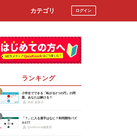
カテゴリ
ログイン
社会
スポーツ
時事ニュース
特集
ランキング
小学生でできる「転がる2つの円」の問
題、あなたは解ける？
木村 真実子
「？」に入る漢字はなに？和同開珎パズ
ル177
QuizKnock編集部