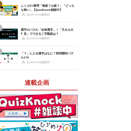
ふくらP×東問「海派？山派？」「どっち
も怖い」【QuizKnock雑談中】
QuizKnock編集部
漢字のパズル「合体漢字」！「又火土火
忄言」でできる二字熟語は？
QuizKnock編集部
「？」に入る漢字はなに？和同開珎パズ
ル176
QuizKnock編集部
連載企画