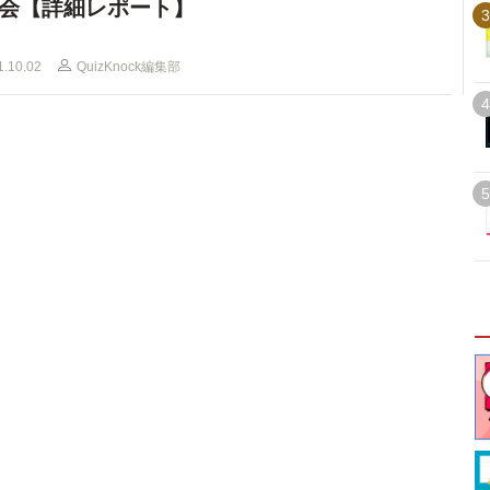
会【詳細レポート】
3
1.10.02
QuizKnock編集部
4
5