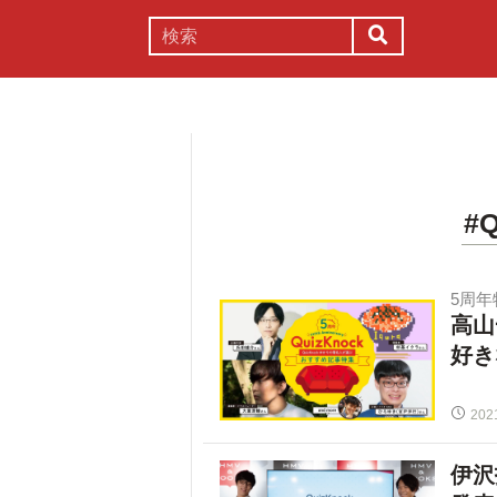
謎解き
コラム
常識
理系
#
5周
高山
好き
202
伊沢