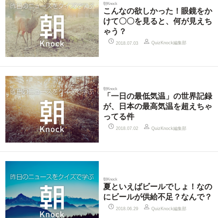
朝Knock
こんなの欲しかった！眼鏡をか
けて〇〇を見ると、何が見えち
ゃう？
QuizKnock編集部
2018.07.03
朝Knock
「一日の最低気温」の世界記録
が、日本の最高気温を超えちゃ
ってる件
QuizKnock編集部
2018.07.02
朝Knock
夏といえばビールでしょ！なの
にビールが供給不足？なんで？
QuizKnock編集部
2018.06.29