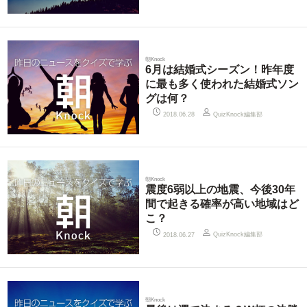
朝Knock
6月は結婚式シーズン！昨年度
に最も多く使われた結婚式ソン
グは何？
QuizKnock編集部
2018.06.28
朝Knock
震度6弱以上の地震、今後30年
間で起きる確率が高い地域はど
こ？
QuizKnock編集部
2018.06.27
朝Knock