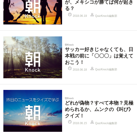
が、メキシコが勝てば何が起き
る？
QuizKnock編集部
2018.06.19
朝Knock
サッカー好きじゃなくても、日
本戦の前に「〇〇〇」は覚えて
おこう！
QuizKnock編集部
2018.06.18
朝Knock
どれが偽物？すべて本物？見極
められるか、ムンクの《叫び》
クイズ！
QuizKnock編集部
2018.06.15