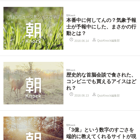
朝Knock
本番中に何してんの？気象予報
士が予報中にした、まさかの行
動とは？
QuizKnock編集部
2018.06.14
朝Knock
歴史的な首脳会談で食された、
コンビニでも買えるアイスはど
れ？
QuizKnock編集部
2018.06.13
朝Knock
「3億」という数字のすごさを
端的に教えてくれるサイトが現