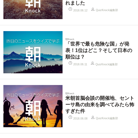
れました
QuizKnock編集部
2018.06.12
朝Knock
「世界で最も危険な国」が発
表！1位はどこ？そして日本の
順位は？
QuizKnock編集部
2018.06.11
朝Knock
米朝首脳会談の開催地、セント
ーサ島の由来を調べてみたら怖
すぎた件
QuizKnock編集部
2018.06.08