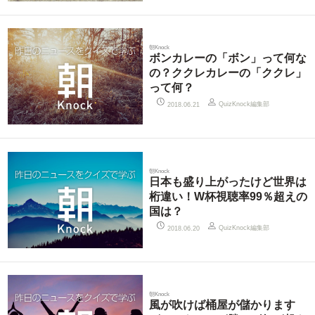
朝Knock
ボンカレーの「ボン」って何な
の？ククレカレーの「ククレ」
って何？
QuizKnock編集部
2018.06.21
朝Knock
日本も盛り上がったけど世界は
桁違い！W杯視聴率99％超えの
国は？
QuizKnock編集部
2018.06.20
朝Knock
風が吹けば桶屋が儲かります