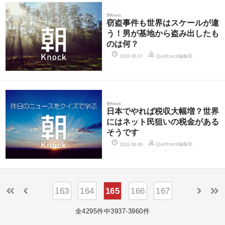
朝Knock
窃盗事件も世界はスケールが違
う！男が基地から盗み出したも
のは何？
QuizKnock編集部
2018.06.07
朝Knock
日本でやれば税収大幅増？世界
にはネット民狙いの税金がある
そうです
QuizKnock編集部
2018.06.06
163
164
165
166
167
全4295件中3937-3960件