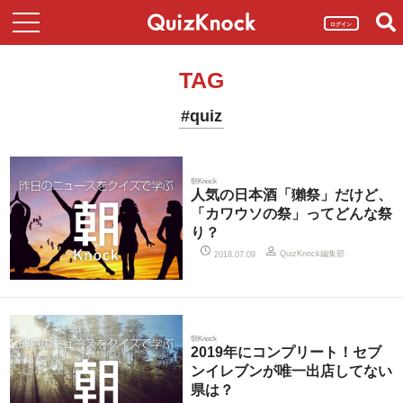
ログイン
TAG
#quiz
朝Knock
人気の日本酒「獺祭」だけど、
「カワウソの祭」ってどんな祭
り？
QuizKnock編集部
2018.07.09
朝Knock
2019年にコンプリート！セブ
ンイレブンが唯一出店してない
県は？