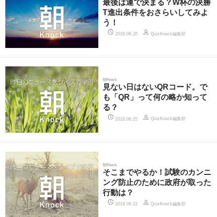
最後は運で決まる？W杯の決勝
T進出条件をおさらいしてみよ
う！
QuizKnock編集部
2018.06.26
朝Knock
見ない日はないQRコード。で
も「QR」って何の略か知って
る？
QuizKnock編集部
2018.06.25
朝Knock
そこまでやるか！試験のカンニ
ング防止のために政府が取った
行動は？
QuizKnock編集部
2018.06.22