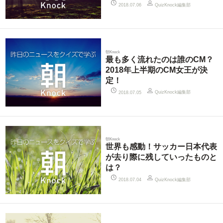
QuizKnock編集部
2018.07.06
朝Knock
最も多く流れたのは誰のCM？
2018年上半期のCM女王が決
定！
QuizKnock編集部
2018.07.05
朝Knock
世界も感動！サッカー日本代表
が去り際に残していったものと
は？
QuizKnock編集部
2018.07.04