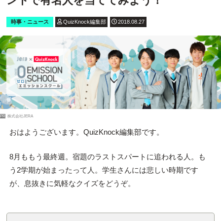
ントで有名人を当ててみよう！
時事・ニュース
QuizKnock編集部
2018.08.27
PR
株式会社JERA
おはようございます。QuizKnock編集部です。
8月ももう最終週。宿題のラストスパートに追われる人。も
う2学期が始まったって人。学生さんには悲しい時期です
が、息抜きに気軽なクイズをどうぞ。