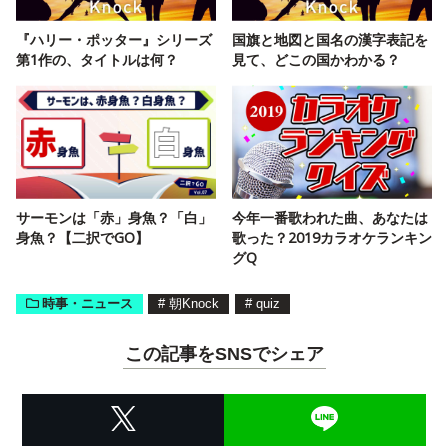
『ハリー・ポッター』シリーズ
国旗と地図と国名の漢字表記を
第1作の、タイトルは何？
見て、どこの国かわかる？
サーモンは「赤」身魚？「白」
今年一番歌われた曲、あなたは
身魚？【二択でGO】
歌った？2019カラオケランキン
グQ
時事・ニュース
#
朝Knock
#
quiz
この記事をSNSでシェア