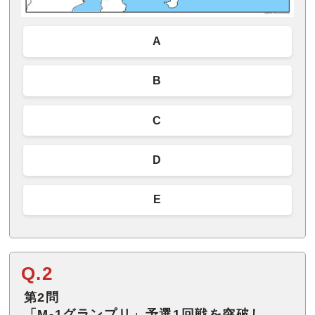
A
B
C
D
E
Q.2
第2問
「M-1グランプリ」予選1回戦を突破し