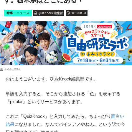
す。栃木県はどこにある？
時事・ニュース
QuizKnock編集部
2018.08.31
PR
株式会社JERA
おはようございます。QuizKnock編集部です。
単語を入力すると、そこから連想される「色」を表示する
「picular」というサービスがあります。
これに「QuizKnock」と入力してみたら、ちょっぴり
面白い
結果
になりました。なんでパインアメやねん。という訳で今